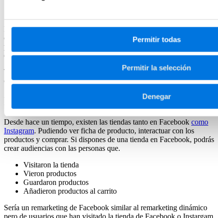
remarketing_facebook_ads
Podemos crear usuarios de estas audiencias para
impactarles
contándoles novedades sobre los eventos o datos importantes
Permitir todas
para terminar de convencerles en comprar las entradas del
evento.
Permitir la selección
También podría ser útil crear audiencias lookalike de estos usuarios,
de cara a encontrar nuevos clientes potenciales.
Denegar
Interacciones con la Tienda de Facebook
Desde hace un tiempo, existen las tiendas tanto en Facebook
como
Instagram
. Pudiendo ver ficha de producto, interactuar con los
productos y comprar. Si dispones de una tienda en Facebook, podrás
crear audiencias con las personas que.
Visitaron la tienda
Vieron productos
Guardaron productos
Añadieron productos al carrito
Sería un remarketing de Facebook similar al remarketing dinámico
pero de usuarios que han visitado la tienda de Facebook o Instargam