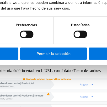
 análisis web, quienes pueden combinarla con otra información q
r del uso que haya hecho de sus servicios.
Preferencias
Estadística
n token de carrito generado por Connectif
aquí
 carrito» y «Obtener último carrito»
. De esta manera, podremos emp
Permitir la selección
 descifrarlo y reconstruir la cesta, es
insertar el token en la URL
con
otokenizado}} insertada en la URL, con el dato «Token de carrito».