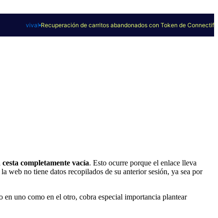
viva!
Recuperación de carritos abandonados con Token de Connectif
a cesta completamente vacía
. Esto ocurre porque el enlace lleva
a web no tiene datos recopilados de su anterior sesión, ya sea por
to en uno como en el otro, cobra especial importancia plantear