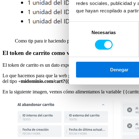
redes sociales, publicidad y
que hayan recopilado a parti
Selección
Necesarias
de
consentimiento
Como tip para ir haciendo pruebas, podéis probar a descifrar u
El token de carrito como variable en Connectif
El token de carrito es un dato exportado por los nodos
«Al abandonar
Denegar
Lo que hacemos para que la web pueda identificar el token y proceder a
del tipo «
midominio.com/cart?{{carritotokenizado}
«.
En la siguiente imagen, vemos cómo alimentamos la variable {{carrit