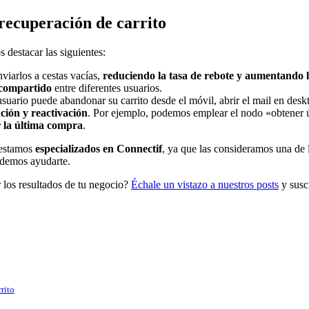
 recuperación de carrito
 destacar las siguientes:
viarlos a cestas vacías,
reduciendo la tasa de rebote y aumentando l
r compartido
entre diferentes usuarios.
usuario puede abandonar su carrito desde el móvil, abrir el mail en desk
nción y reactivación
. Por ejemplo, podemos emplear el nodo «obtener úl
r la última compra
.
estamos
especializados en Connectif
, ya que las consideramos una de
odemos ayudarte.
los resultados de tu negocio?
Échale un vistazo a nuestros posts
y suscr
rito