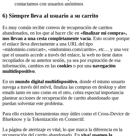
contactamos con usuarios anónimos
6) Siempre lleva al usuario a su carrito
Es muy común recibir correos de recuperación de carritos
abandonados, en los que al hacer clic en
«finalizar mi compra»,
nos llevan a una cesta completamente vacía
. Esto ocurre porque
el enlace lleva directamente a una URL del tipo
«midominio.com/cart», «midominio.com/carrito», etc… y una vez
que el usuario accede a través del enlace, la web no tiene datos
recopilados de su anterior sesión, ya sea por expiración de esa
información, cambios en las
cookies
o por una
navegación
multidispositivo
.
En un
mundo digital multidispositivo
, donde el mismo usuario
navega a través del móvil, finaliza las compras en desktop y abre
emails tanto en uno como en el otro, cobra especial importancia
plantear acciones de recuperación de carrito abandonado que
puedan solventar este problema.
Para ello existen herramientas muy útiles como el Cross-Device de
Blueknow y la Tokenización en Connectif.
La página de aterrizaje es vital, lo que marca la diferencia en la
recuperación del carrito abandonado. En
viva! usamos la