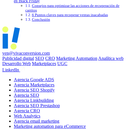
en Black Friday
Consejos para optimizar las acciones de recuperación de
carritos
6 Puntos claves para recuperar ventas inacabadas
Conclusión
ven@vivaconversion.com
Publicidad digital
SEO
CRO
Marketing Automation
Analítica web
Desarrollo Web
Marketplaces
UGC
LinkedIn
Agencia Google ADS
Agencia Marketplaces
Agencia SEO Shopify
Agencia SEO
Agencia Linkbuilding
Agencia SEO Prestashop
Agencia CRO
Web Analytics
Agencia email marketing
Marketing automation para eCommerce