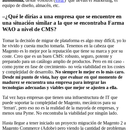
autonomía,
desde vosotros (
viva!
) que lleváis el Marketing, el
equipo de diseño, almacén, etc.
–
¿Qué le dirías a una empresa que se encuentre en
una situación similar a la que se encontraba Farma
WAO a nivel de CMS?
Tomar la decisión de migrar de plataforma es algo muy difícil, yo lo
he vivido y cuesta mucho tomarla. Tenemos en la cabeza que
Magento es lo mejor por la reputación que tiene su marca y por su
coste. Creo que es un buen CMS: robusto, seguro, potente y
preparado para un catálogo amplio de productos. Pero en mi caso -
como pyme en fase de crecimiento- no veía viabilidad en los costes
y complejidad de desarrollo.
No siempre lo mejor es lo más caro.
Desde mi punto de vista, hay que evaluar en qué momento de
madurez se encuentra una empresa para integrar las
tecnologías adecuadas y viables que mejor se ajusten a ella.
Tal vez haya empresas que tienen una infraestructura de IT que
puede soportar la complejidad de Magento, mecánicos para su
‘ferrari’, pero eso no es la realidad de la mayoría de empresas, y
menos una Pyme. No encontraba la viabilidad por ningún lado.
Hasta llegue a tener iniciado un proyecto migración de Magento 2 a
Magento Commerce (Adobe) pero viendo la cantidad de problemas