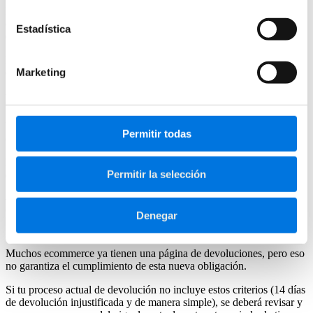
El proceso debe contar con un segundo paso de confirmación. Por
ejemplo, una pantalla resumen antes de enviar la solicitud
Estadística
definitivamente.
Esto evita errores y aporta seguridad tanto al consumidor como al
Marketing
ecommerce.
Debe generar una prueba para el consumidor
Una vez enviada la solicitud, el cliente debe recibir una
Permitir todas
confirmación en un soporte duradero, normalmente por email.
Este punto es clave para dejar constancia de que el derecho se ha
Permitir la selección
ejercido correctamente.
Por qué no basta con tener una página de
Denegar
devoluciones
Muchos ecommerce ya tienen una página de devoluciones, pero eso
no garantiza el cumplimiento de esta nueva obligación.
Si tu proceso actual de devolución no incluye estos criterios (14 días
de devolución injustificada y de manera simple), se deberá revisar y