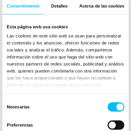
un formulario online sencillo
Consentimiento
Detalles
Acerca de las cookies
una funcionalidad integrada en el historial de compras.
Lo importante es que el proceso sea fácil de encontrar, fácil de
completar y genere una confirmación para el consumidor.
Esta página web usa cookies
Debe ser visible y accesible
Las cookies de este sitio web se usan para personalizar
el contenido y los anuncios, ofrecer funciones de redes
La opción no debería estar escondida en un PDF legal, en una
página difícil de localizar o únicamente en las condiciones generales.
sociales y analizar el tráfico. Además, compartimos
información sobre el uso que haga del sitio web con
El usuario debe poder encontrarla de forma sencilla durante todo el
nuestros partners de redes sociales, publicidad y análisis
plazo de desistimiento.
web, quienes pueden combinarla con otra información
Debe identificar el pedido
que les haya proporcionado o que hayan recopilado a
partir del uso que haya hecho de sus servicios.
El ecommerce necesita relacionar la solicitud con una compra
concreta. Para ello, el usuario debería poder introducir o confirmar
datos como nombre, email, número de pedido y producto afectado.
Selección
Necesarias
Si el cliente está logueado, lo recomendable es reducir al mínimo la
de
información que debe volver a introducir.
consentimiento
Debe incluir una confirmación expresa
Preferencias