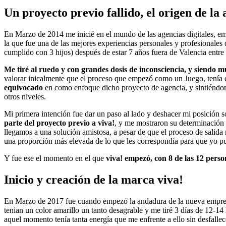
Un proyecto previo fallido, el origen de la
En Marzo de 2014 me inicié en el mundo de las agencias digitales, 
la que fue una de las mejores experiencias personales y profesionales
cumplido con 3 hijos) después de estar 7 años fuera de Valencia entr
Me tiré al ruedo y con grandes dosis de inconsciencia, y siendo m
valorar inicalmente que el proceso que empezó como un Juego, tenía 
equivocado
en como enfoque dicho proyecto de agencia, y sintiéndome
otros niveles.
Mi primera intención fue dar un paso al lado y deshacer mi posición so
parte del proyecto previo a viva!
, y me mostraron su determinación 
llegamos a una solución amistosa, a pesar de que el proceso de salida 
una proporción más elevada de lo que les correspondía para que yo p
Y fue ese el momento en el que
viva! empezó, con 8 de las 12 pers
Inicio y creación de la marca viva!
En Marzo de 2017 fue cuando empezó la andadura de la nueva empresa
tenian un color amarillo un tanto desagrable y me tiré 3 días de 12-14
aquel momento tenía tanta energía que me enfrente a ello sin desfall