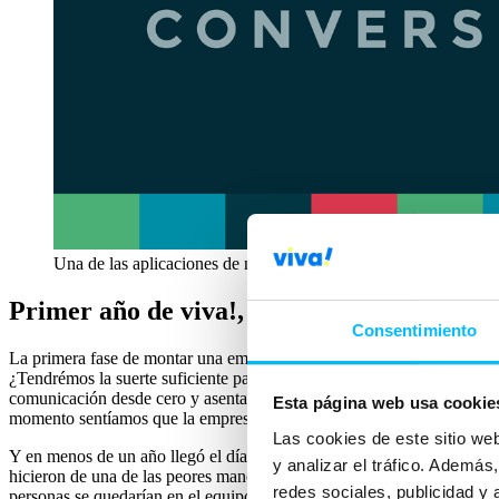
Una de las aplicaciones de nuestro logo
Primer año de viva!, un año duro
Consentimiento
La primera fase de montar una empresa, esa fase en la que sientes qu
¿Tendrémos la suerte suficiente para salir adelante? Ya por aquel en
comunicación desde cero y asentar un mix de clientes donde uno de el
Esta página web usa cookie
momento sentíamos que la empresa no era tan nuestra como debiera, y 
Las cookies de este sitio we
Y en menos de un año llegó el día que tanto habíamos temido, la sali
y analizar el tráfico. Ademá
hicieron de una de las peores maneras posibles y que me guardo coment
redes sociales, publicidad y
personas se quedarían en el equipo y cuantas deberíamos despedir; po