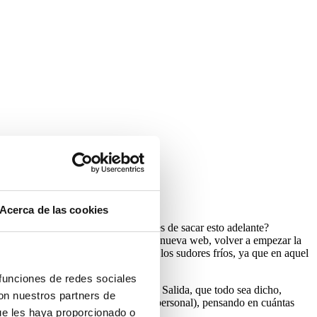
Acerca de las cookies
la más emocionante. ¿Seremos capaces de sacar esto adelante?
evo. Teníamos que crear nueva marca, nueva web, volver a empezar la
a dependencia tan alta, me entran los sudores fríos, ya que en aquel
s tenía a su merced.
 funciones de redes sociales
50% de nuestra facturación mensual. Salida, que todo sea dicho,
con nuestros partners de
mi vida profesional (y por lo tanto personal), pensando en cuántas
ue les haya proporcionado o