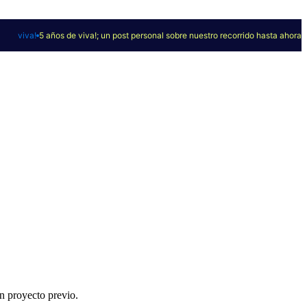
viva!
5 años de viva!; un post personal sobre nuestro recorrido hasta ahora
n proyecto previo.