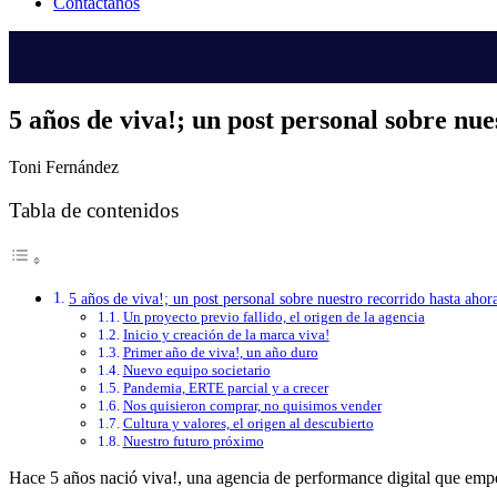
Contáctanos
5 años de viva!; un post personal sobre nu
Toni Fernández
Tabla de contenidos
5 años de viva!; un post personal sobre nuestro recorrido hasta ahor
Un proyecto previo fallido, el origen de la agencia
Inicio y creación de la marca viva!
Primer año de viva!, un año duro
Nuevo equipo societario
Pandemia, ERTE parcial y a crecer
Nos quisieron comprar, no quisimos vender
Cultura y valores, el origen al descubierto
Nuestro futuro próximo
Hace 5 años nació viva!, una agencia de performance digital que empe