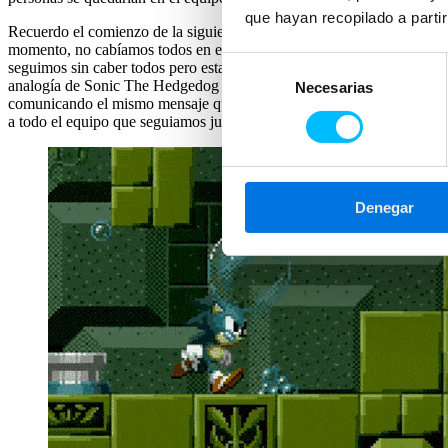
que hayan recopilado a parti
Recuerdo el comienzo de la siguiente semana como si fuera ayer: Lunes
momento, no cabíamos todos en el equipo. Martes siguiente por la ma
Selección
seguimos sin caber todos pero estamos pendientes de varias propuesta
analogía de Sonic The Hedgedog respirando bajo el agua con una burb
Necesarias
de
comunicando el mismo mensaje que días anteriores, pero comunicando
consentimiento
a todo el equipo que seguiamos juntos, y que ya cabíamos todos para l
Denegar