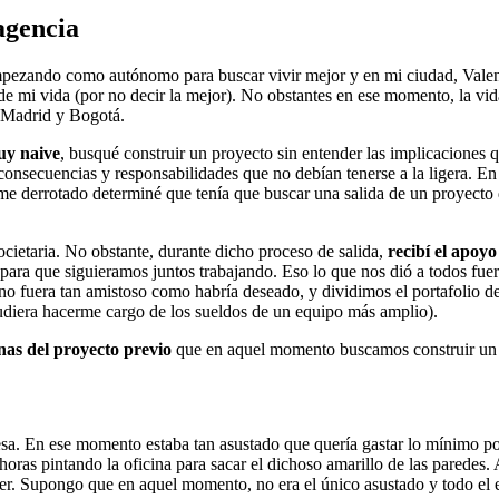
 agencia
empezando como autónomo para buscar vivir mejor y en mi ciudad, Vale
 de mi vida (por no decir la mejor). No obstantes en ese momento, la vi
e Madrid y Bogotá.
uy naive
, busqué construir un proyecto sin entender las implicaciones
consecuencias y responsabilidades que no debían tenerse a la ligera. 
 derrotado determiné que tenía que buscar una salida de un proyecto q
cietaria. No obstante, durante dicho proceso de salida,
recibí el apoyo
para que siguieramos juntos trabajando. Eso lo que nos dió a todos fue
no fuera tan amistoso como habría deseado, y dividimos el portafolio de
udiera hacerme cargo de los sueldos de un equipo más amplio).
onas del proyecto previo
que en aquel momento buscamos construir un 
. En ese momento estaba tan asustado que quería gastar lo mínimo pos
 horas pintando la oficina para sacar el dichoso amarillo de las paredes
ecer. Supongo que en aquel momento, no era el único asustado y todo el