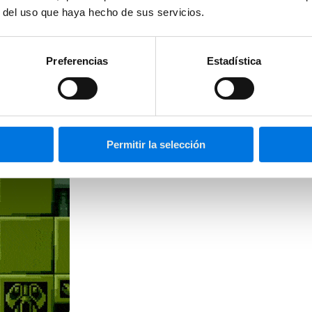
r del uso que haya hecho de sus servicios.
 a las 4 la tarde comunicación al equipo de la situación, de la que ya 
ñana, reunión/paseo (nos gustan las «walking meetings») o con dos emp
s que pueden cerrarse esta semana (dedos cruzados)-. Martes por la tard
uja gigante es la que encuentro más adecuada a la sensación vivida). 
Preferencias
Estadística
 que habíamos cerrado un par de proyectos nuevos. Jueves por la tar
uchar por el futuro de viva! (match-ball salvado).
Permitir la selección