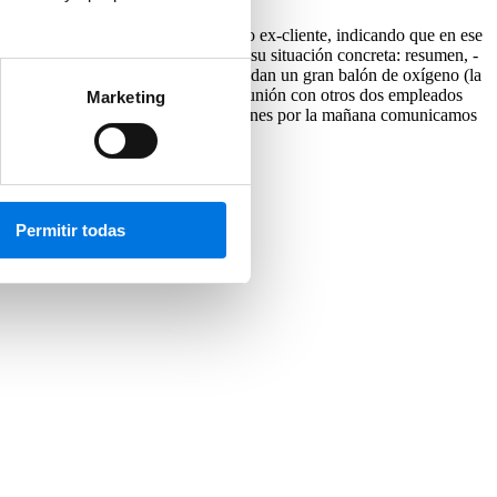
eran conocedores «gracias» a nuestro ex-cliente, indicando que en ese
leados (por separado) hablando de su situación concreta: resumen, -
e, se cierran dos propuestasque nos dan un gran balón de oxígeno (la
Miércoles y Jueves por la mañana reunión con otros dos empleados
Marketing
de, cerramos un nuevo proyecto. Viernes por la mañana comunicamos
Permitir todas