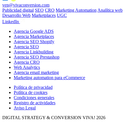
ven@vivaconversion.com
Publicidad digital
SEO
CRO
Marketing Automation
Analítica web
Desarrollo Web
Marketplaces
UGC
LinkedIn
Agencia Google ADS
Agencia Marketplaces
Agencia SEO Shopify
Agencia SEO
Agencia Linkbuilding
Agencia SEO Prestashop
Agencia CRO
Web Analytics
Agencia email marketing
Marketing automation para eCommerce
Política de privacidad
Política de cookies
Condiciones generales
Registro de actividades
Aviso Legal
DIGITAL STRATEGY & CONVERSION
VIVA! 2026