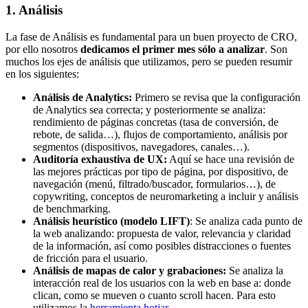
1. Análisis
La fase de Análisis es fundamental para un buen proyecto de CRO,
por ello nosotros
dedicamos el primer mes sólo a analizar
. Son
muchos los ejes de análisis que utilizamos, pero se pueden resumir
en los siguientes:
Análisis de Analytics:
Primero se revisa que la configuración
de Analytics sea correcta; y posteriormente se analiza:
rendimiento de páginas concretas (tasa de conversión, de
rebote, de salida…), flujos de comportamiento, análisis por
segmentos (dispositivos, navegadores, canales…).
Auditoría exhaustiva de UX:
Aquí se hace una revisión de
las mejores prácticas por tipo de página, por dispositivo, de
navegación (menú, filtrado/buscador, formularios…), de
copywriting, conceptos de neuromarketing a incluir y análisis
de benchmarking.
Análisis heurístico (modelo LIFT)
: Se analiza cada punto de
la web analizando: propuesta de valor, relevancia y claridad
de la información, así como posibles distracciones o fuentes
de fricción para el usuario.
Análisis de mapas de calor y grabaciones:
Se analiza la
interacción real de los usuarios con la web en base a: donde
clican, como se mueven o cuanto scroll hacen. Para esto
utilizamos la
herramienta hotjar
.