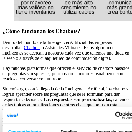
¿Cómo funcionan los Chatbots?
Dentro del mundo de la Inteligencia Artificial, las empresas
desarrollan
Chatbots
o Asistentes Virtuales. Estos algoritmos
inteligentes se acercan a nosotros cada vez que tenemos una duda en
la web o a través de cualquier red de comunicación digital.
Hay muchas plataformas que ofrecen el servicio de chatbots basados
en preguntas y respuestas, pero los consumidores usualmente son
reacios a conversar con un robot.
Sin embargo, con la llegada de la Inteligencia Artificial, los chatbots
logran aprender sobre las preguntas que se le formulan para dar
respuestas adecuadas. Las
respuestas son personalizadas
, saliendo
de las típicas automatizaciones de otros chats que no usan esta
tecnología.
Esto le permite al negocio que una persona pueda
mantener una
conversación
con un robot
lo más parecida posible a una real con
un humano. Cuanta mayor sea la interacción de nuestro chatbot con
Consentimiento
Detalles
Acerca de las co