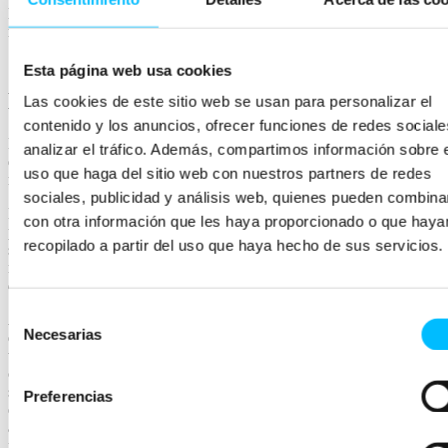
los usuarios, mayor es el aprendizaje y más precisas serán las
respuestas.
Esta página web usa cookies
¿Cómo influye la Inteligencia Artificial en
Marketing Digital?
Las cookies de este sitio web se usan para personalizar el
contenido y los anuncios, ofrecer funciones de redes sociale
El uso de la IA y la tecnología conversacional van mucho más allá
analizar el tráfico. Además, compartimos información sobre 
de la atención al cliente o de la automatización de procesos
uso que haga del sitio web con nuestros partners de redes
repetitivos.
sociales, publicidad y análisis web, quienes pueden combina
La construcción de marca a través del marketing conversacional,
con otra información que les haya proporcionado o que haya
permite identificar la personalidad de la marca y ofrecer mejores
recopilado a partir del uso que haya hecho de sus servicios.
soluciones al consumidor. Así, podemos brindarle realmente lo que
necesita de nosotros logrando una afiliación más fuerte de su parte y
de la nuestra como empresa.
Selección
A través de los chatbots, la capacidad de venta puede ser mayor, ya
Necesarias
que contamos con asistentes virtuales las 24 horas del día en nuestra
de
tienda. Podemos ofrecer recomendaciones de productos
consentimiento
complementarios, información sobre alternativas a un producto sin
stock, opciones para realizar un regalo hasta cierto monto de gasto,
Preferencias
etc. Brindaremos soluciones al usuario digital, que cada día con el
avance de la tecnología espera que todo le sea resuelto realizando la
menor investigación posible por su cuenta.