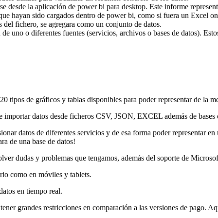
se desde la aplicación de power bi para desktop. Este informe represen
 que hayan sido cargados dentro de power bi, como si fuera un Excel onl
tos del fichero, se agregara como un conjunto de datos.
e uno o diferentes fuentes (servicios, archivos o bases de datos). Estos
0 tipos de gráficos y tablas disponibles para poder representar de la m
d de importar datos desde ficheros CSV, JSON, EXCEL además de base
sionar datos de diferentes servicios y de esa forma poder representar en
tara de una base de datos!
lver dudas y problemas que tengamos, además del soporte de Microsof
orio como en móviles y tablets.
datos en tiempo real.
n tener grandes restricciones en comparación a las versiones de pago. A