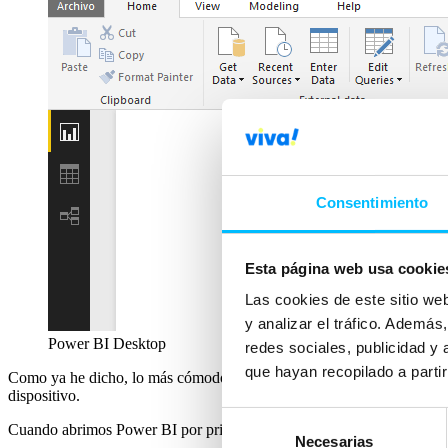
Consentimiento
Esta página web usa cookie
Las cookies de este sitio we
y analizar el tráfico. Ademá
Power BI Desktop
redes sociales, publicidad y
que hayan recopilado a parti
Como ya he dicho, lo más cómodo es trabajar con esta versión para ge
dispositivo.
Selección
Cuando abrimos Power BI por primera vez, veremos muchas opcione
Necesarias
de