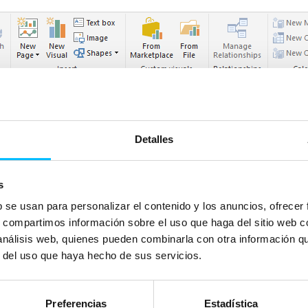
Detalles
s
b se usan para personalizar el contenido y los anuncios, ofrecer
s, compartimos información sobre el uso que haga del sitio web 
 análisis web, quienes pueden combinarla con otra información q
r del uso que haya hecho de sus servicios.
nerar nuestros informes de datos y posteriormente compartir estos infor
s pero es un
menú bastante intuitivo
y es fácil empezar a manejarse de
Preferencias
Estadística