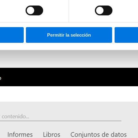
 servicio, y una vez importados los datos ya podemos generar el inform
plantillas de la comunidad
fácilmente desde el menú de navegación.
a nuestra cuenta de Power BI.
Permitir la selección
rá el informe recién creado y podrás visualizarlo, editarlo o compartirlo