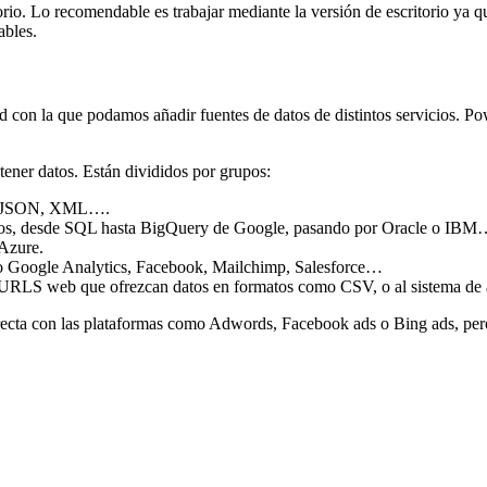
io. Lo recomendable es trabajar mediante la versión de escritorio ya qu
ables.
ad con la que podamos añadir fuentes de datos de distintos servicios. P
ner datos. Están divididos por grupos:
SV, JSON, XML….
atos, desde SQL hasta BigQuery de Google, pasando por Oracle o IBM
 Azure.
mo Google Analytics, Facebook, Mailchimp, Salesforce…
 a URLS web que ofrezcan datos en formatos como CSV, o al sistema de
recta con las plataformas como Adwords, Facebook ads o Bing ads, pero