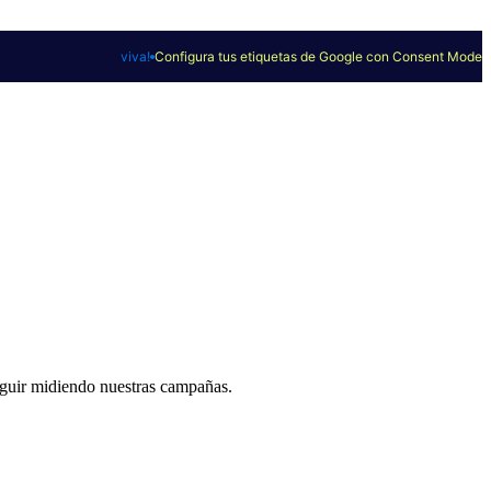
viva!
Configura tus etiquetas de Google con Consent Mode
eguir midiendo nuestras campañas.