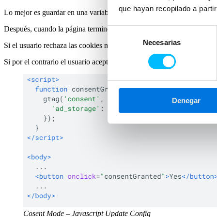
que hayan recopilado a parti
Lo mejor es guardar en una variable el estado de las cookies del usuar
Después, cuando la página termine de cargar y el usuario acepte o no l
Selección
Necesarias
de
Si el usuario rechaza las cookies no deberíamos cambiar nada ya que 
consentimiento
Si por el contrario el usuario acepta cookies, habría que reconfigurar 
Denegar
Cosent Mode – Javascript Update Config