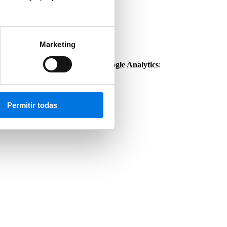
s ‘denied’.
Marketing
nalytics_storage’ en el caso de Google Analytics
:
Permitir todas