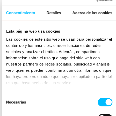
de tu Business Manager en Facebook o creando una Tienda en tu
página de Facebook- la cuenta de Instagram pasará a revisarse
automáticamente.
Consentimiento
Detalles
Acerca de las cookies
Normalmente, este proceso puede tardar unos días.
4. Comienza a etiquetar productos con Instagram
Esta página web usa cookies
shopping
Las cookies de este sitio web se usan para personalizar el
contenido y los anuncios, ofrecer funciones de redes
Una vez la cuenta esté revisada y aprobada, deberás
activar la
opción de etiquetado de producto
seleccionando desde Instagram
sociales y analizar el tráfico. Además, compartimos
el catálogo de productos.
información sobre el uso que haga del sitio web con
nuestros partners de redes sociales, publicidad y análisis
Desde el apartado de Configuración de negocio, deberás seleccionar
el apartado de Compras y seleccionar el catálogo de productos que
web, quienes pueden combinarla con otra información que
previamente habías vinculado a tu cuenta.
les haya proporcionado o que hayan recopilado a partir del
uso que haya hecho de sus servicios.
Selección
Necesarias
de
consentimiento