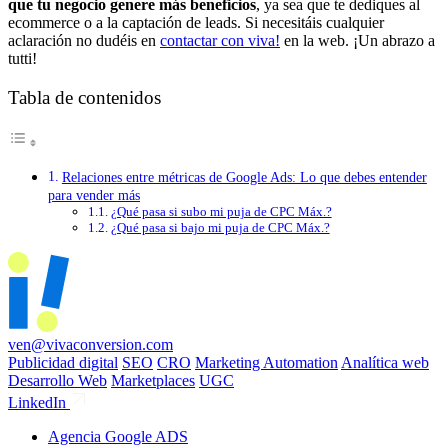
que tu negocio genere más beneficios
, ya sea que te dediques al
ecommerce o a la captación de leads. Si necesitáis cualquier
aclaración no dudéis en
contactar con viva!
en la web. ¡Un abrazo a
tutti!
Tabla de contenidos
Relaciones entre métricas de Google Ads: Lo que debes entender
para vender más
¿Qué pasa si subo mi puja de CPC Máx.?
¿Qué pasa si bajo mi puja de CPC Máx.?
ven@vivaconversion.com
Publicidad digital
SEO
CRO
Marketing Automation
Analítica web
Desarrollo Web
Marketplaces
UGC
LinkedIn
Agencia Google ADS