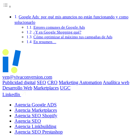
Google Ads: por qué mis anuncios no están funcionando y como
solucionarlo
Errores comunes de Google Ads
¿Y en Google Shopping qué?
Cómo optimizar al máximo tus campañas de Ads
En resumen…
ven@vivaconversion.com
Publicidad digital
SEO
CRO
Marketing Automation
Analítica web
Desarrollo Web
Marketplaces
UGC
LinkedIn
Agencia Google ADS
Agencia Marketplaces
Agencia SEO Shopify
Agencia SEO
Agencia Linkbuilding
Agencia SEO Prestashop