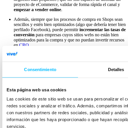
proyecto de eCommerce, validar de forma rápida el canal y
empezar a vender online
.
Además, siempre que los procesos de compra en Shops sean
sencillos y estén bien optimizados (algo que debería tener bien
perfilado Facebook), puede permitir
incrementar las tasas de
conversión
para empresas cuyos sitios webs no están bien
optimizados para la compra y que no puedan invertir recursos
en
CRO
.
En cuanto a
inconvenientes
, por ahora el único que destacamos es
que seguimos cediendo más y más control a Facebook sobre
nuestros procesos, nuestros productos y nuestros clientes.
Consentimiento
Detalles
En todo caso, es una novedad que todavía no hemos podido
explorar en ninguno de nuestros clientes, porque Facebook está
liberando este servicio de forma puntual solo a algunos clientes.
Esta página web usa cookies
Iremos actualizando este post
conforme vayamos teniendo más
Las cookies de este sitio web se usan para personalizar el c
experiencia en las Tiendas de Facebook, mientras tanto, puedes
ponerte en
contacto con nosotros
o dejarnos tus comentarios si tienes
redes sociales y analizar el tráfico. Además, compartimos in
cualquier duda.
con nuestros partners de redes sociales, publicidad y análi
información que les haya proporcionado o que hayan recopil
Tabla de contenidos
servicios.