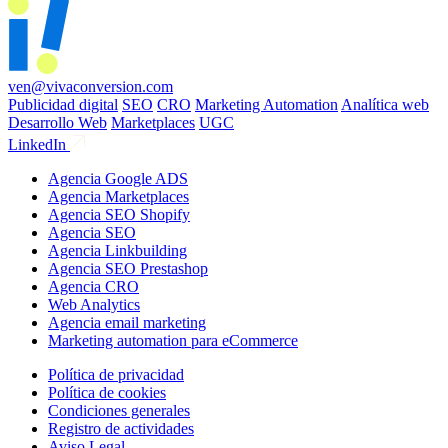
ven@vivaconversion.com
Publicidad digital
SEO
CRO
Marketing Automation
Analítica web
Desarrollo Web
Marketplaces
UGC
LinkedIn
Agencia Google ADS
Agencia Marketplaces
Agencia SEO Shopify
Agencia SEO
Agencia Linkbuilding
Agencia SEO Prestashop
Agencia CRO
Web Analytics
Agencia email marketing
Marketing automation para eCommerce
Política de privacidad
Política de cookies
Condiciones generales
Registro de actividades
Aviso Legal