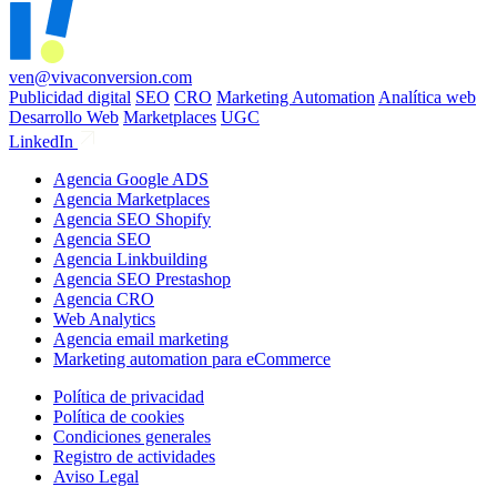
ven@vivaconversion.com
Publicidad digital
SEO
CRO
Marketing Automation
Analítica web
Desarrollo Web
Marketplaces
UGC
LinkedIn
Agencia Google ADS
Agencia Marketplaces
Agencia SEO Shopify
Agencia SEO
Agencia Linkbuilding
Agencia SEO Prestashop
Agencia CRO
Web Analytics
Agencia email marketing
Marketing automation para eCommerce
Política de privacidad
Política de cookies
Condiciones generales
Registro de actividades
Aviso Legal